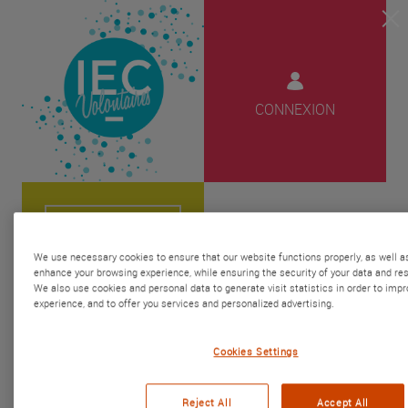
CONNEXION
VOUS AUSSI
We use necessary cookies to ensure that our website functions properly, as well as
RETOUR
DEVENEZ
enhance your browsing experience, while ensuring the security of your data and res
We also use cookies and personal data to generate visit statistics in order to impr
A LA
VOLONTAIRES !
experience, and to offer you services and personalized advertising.
PAGE D'ACCUEIL
Cookies Settings
Reject All
Accept All